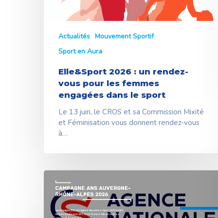
femmes
engagées
dans
le
Actualités
Mouvement Sportif
sport
Sport en Aura
Elle&Sport 2026 : un rendez-
vous pour les femmes
engagées dans le sport
Le 13 juin, le CROS et sa Commission Mixité
et Féminisation vous donnent rendez-vous
à…
La
campagne
ANS
Emploi
2026