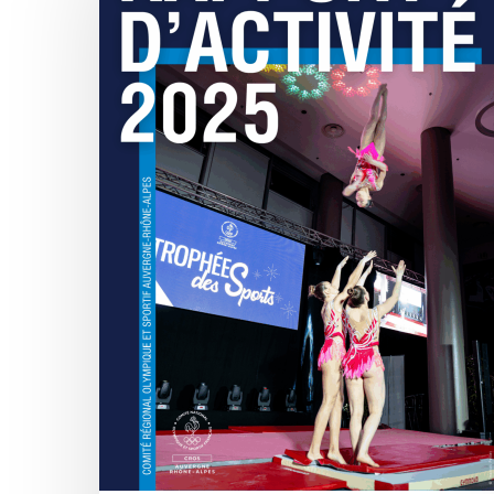
Rhône-
Alpes
publie
son
rapport
d’activité
2025