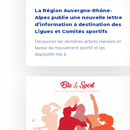
La Région Auvergne-Rhône-
Alpes publie une nouvelle lettre
d’information à destination des
Ligues et Comités sportifs
Découvrez les dernières actions menées en
faveur du mouvement sportif et les
dispositifs mis à…
Elle&Sport
2026
:
un
rendez-
vous
pour
les