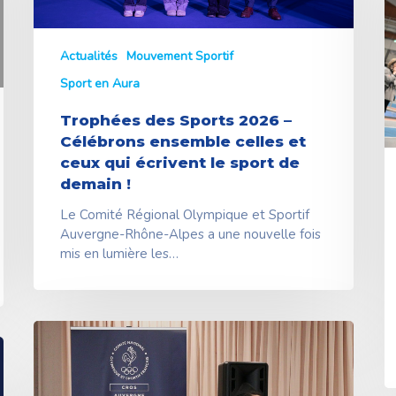
S
qui
2
écrivent
:
le
Actualités
Mouvement Sportif
l
sport
m
Sport en Aura
de
s
demain
e
Trophées des Sports 2026 –
!
é
Célébrons ensemble celles et
à
ceux qui écrivent le sport de
l
demain !
Le Comité Régional Olympique et Sportif
Auvergne-Rhône-Alpes a une nouvelle fois
mis en lumière les…
Assemblée
Générale
du
CROS