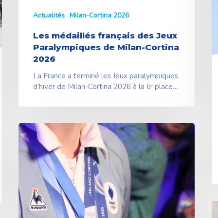
Actualités
Milan-Cortina 2026
Les médaillés français des Jeux
Paralympiques de Milan-Cortina
2026
La France a terminé les Jeux paralympiques
d’hiver de Milan-Cortina 2026 à la 6ᵉ place…
Les
médaillés
français
des
Jeux
Olympiques
de
Milan-
T
Cortina
s