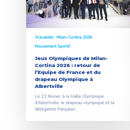
retour
de
l’Equipe
de
France
et
Actualités
Milan-Cortina 2026
du
Mouvement Sportif
drapeau
Olympique
Jeux Olympiques de Milan-
à
Cortina 2026 : retour de
Albertville
l’Equipe de France et du
drapeau Olympique à
Albertville
Le 23 février, à la Halle Olympique
d’Albertville, le drapeau olympique et la
délégation française…