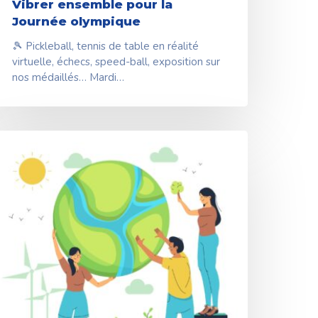
Vibrer ensemble pour la
Journée olympique
🎾 Pickleball, tennis de table en réalité
virtuelle, échecs, speed-ball, exposition sur
nos médaillés… Mardi…
port
coresponsable
e
abel
 Développement
urable,
e
port
’engage »