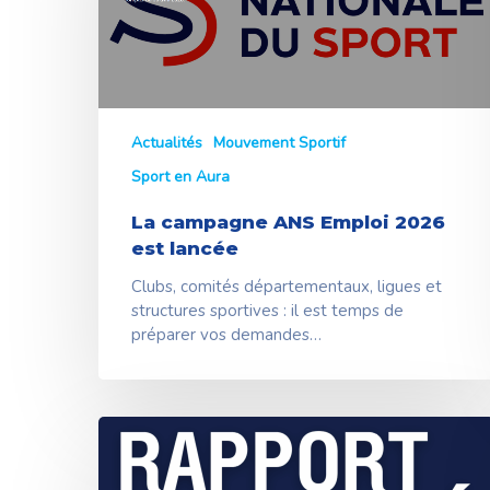
est
lancée
Actualités
Mouvement Sportif
Sport en Aura
La campagne ANS Emploi 2026
est lancée
Clubs, comités départementaux, ligues et
structures sportives : il est temps de
préparer vos demandes…
Le
CROS
Auvergne-