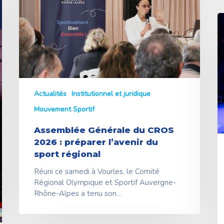
2026
:
J
préparer
p
l’avenir
2
du
:
sport
C
régional
f
l
r
Actualités
Institutionnel et juridique
d
Mouvement Sportif
B
e
Assemblée Générale du CROS
d
2026 : préparer l’avenir du
d
sport régional
Réuni ce samedi à Vourles, le Comité
Régional Olympique et Sportif Auvergne-
Rhône-Alpes a tenu son…