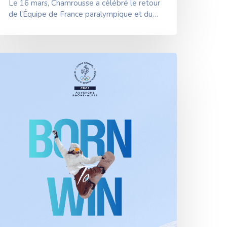
Le 16 mars, Chamrousse a célébré le retour
de l’Équipe de France paralympique et du…
eux
aralympiques
’hiver
e
ilan-
ortina
026
es
électionné·es
n
uvergne-
hône-
lpes