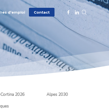
search
facebook
linkedin
fres d’emploi
Contact
-Cortina 2026
Alpes 2030
iques