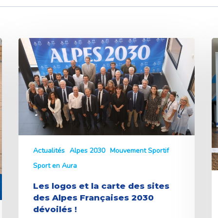
Les
V
logos
e
et
p
la
la
carte
J
des
o
sites
des
Alpes
Françaises
2030
Actualités
Alpes 2030
Mouvement Sportif
dévoilés
Sport en Aura
!
Les logos et la carte des sites
des Alpes Françaises 2030
dévoilés !