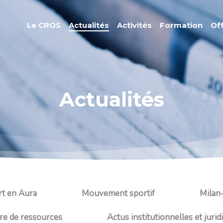
Le CROS
Actualités
Activités
Formation
Of
Actualités
t en Aura
Mouvement sportif
Milan
re de ressources
Actus institutionnelles et jurid