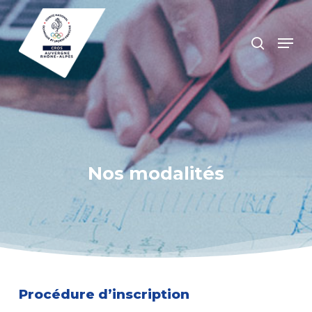
Skip
to
search
Menu
main
Close
content
Menu
Nos modalités
Procédure d’inscription