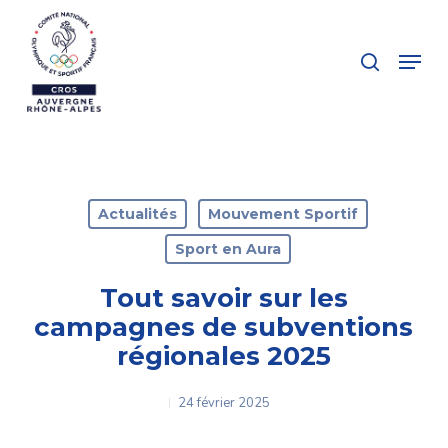
Skip
to
search
Menu
main
Close
content
Menu
Actualités
Mouvement Sportif
Sport en Aura
Tout savoir sur les
campagnes de subventions
régionales 2025
24 février 2025