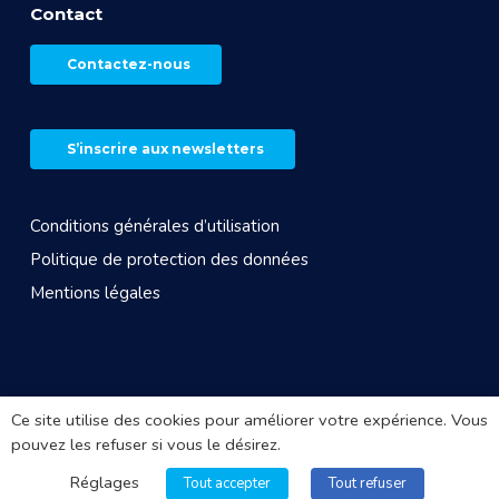
Contact
Contactez-nous
S’inscrire aux newsletters
Conditions générales d’utilisation
Politique de protection des données
Mentions légales
© 2026 CROS Auvergne Rhône-Alpes. Site réalisé par
Ce site utilise des cookies pour améliorer votre expérience. Vous
Arkanite
pouvez les refuser si vous le désirez.
Réglages
Tout accepter
Tout refuser
facebook
linkedin
youtube
instagram