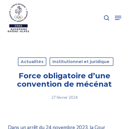
Skip
to
search
Menu
main
Close
content
Menu
Actualités
Institutionnel et juridique
Force obligatoire d’une
convention de mécénat
27 février 2024
Dans un arrêt du 24 novembre 2023, la Cour