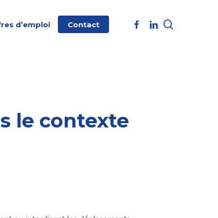
search
facebook
linkedin
fres d’emploi
Contact
s le contexte