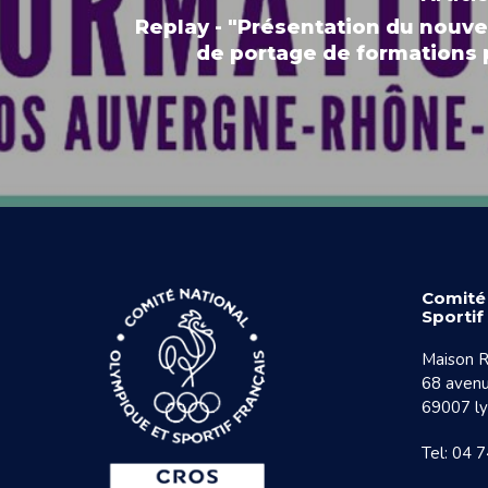
Replay - "Présentation du nouve
de portage de formations p
Comité
Sporti
Maison R
68 avenu
69007 l
Tel: 04 