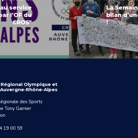
au service
La Semain
ar l'OF du
bilan d’u
CROS"
!
 Régional Olympique et
f Auvergne-Rhône-Alpes
égionale des Sports
e Tony Garnier
yon
74 19 00 59