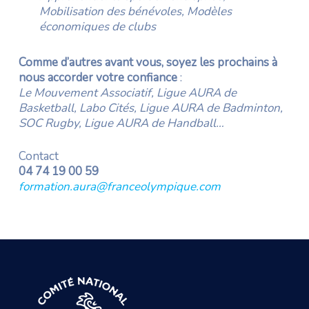
Mobilisation des bénévoles, Modèles
économiques de clubs
Comme d’autres avant vous, soyez les prochains à
nous accorder votre confiance
:
Le Mouvement Associatif, Ligue AURA de
Basketball, Labo Cités, Ligue AURA de Badminton,
SOC Rugby, Ligue AURA de Handball…
Contact
04 74 19 00 59
formation.aura@franceolympique.com