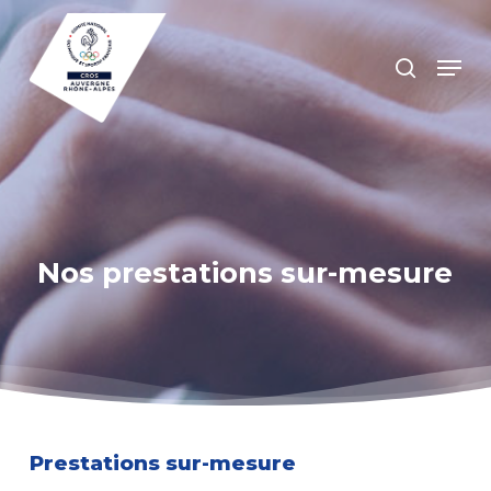
Skip
to
search
Menu
main
Close
content
Menu
Nos prestations sur-mesure
Prestations sur-mesure