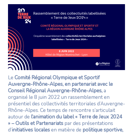
Le
Comité Régional Olympique et Sportif
Auvergne-Rhône-Alpes, en partenariat avec le
Conseil Régional Auvergne-Rhône-Alpes,
a
organisé le 8 juin 2022 un rassemblement en
présentiel des collectivités territoriales d’Auvergne-
Rhône-Alpes. Ce temps de rencontre s’articulait
autour de
l’animation du label « Terre de Jeux 2024
» – Outils et Partenariats
par des présentations
d’
initiatives locales
en matière de
politique sportive,