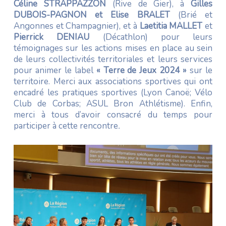
Céline STRAPPAZZON
(Rive de Gier), à
Gilles
DUBOIS-PAGNON et Elise BRALET
(Brié et
Angonnes et Champagnier), et à
Laetitia MALLET
et
Pierrick DENIAU
(Décathlon) pour leurs
témoignages sur les actions mises en place au sein
de leurs collectivités territoriales et leurs services
pour animer le label
« Terre de Jeux 2024 »
sur le
territoire. Merci aux associations sportives qui ont
encadré les pratiques sportives (Lyon Canoë; Vélo
Club de Corbas; ASUL Bron Athlétisme). Enfin,
merci à tous d’avoir consacré du temps pour
participer à cette rencontre
.