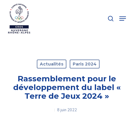
Skip
to
search
Menu
main
Close
content
Menu
Actualités
Paris 2024
Rassemblement pour le
développement du label «
Terre de Jeux 2024 »
8 juin 2022