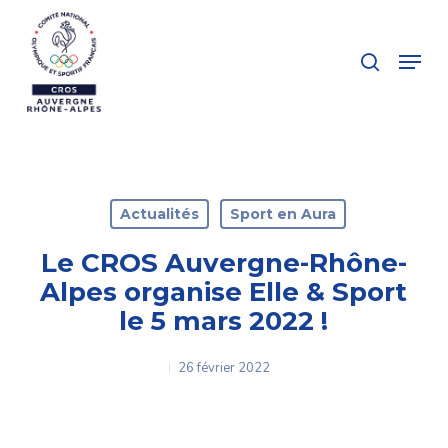
Skip
to
search
Menu
main
Close
content
Menu
Actualités
Sport en Aura
Le CROS Auvergne-Rhône-
Alpes organise Elle & Sport
le 5 mars 2022 !
26 février 2022