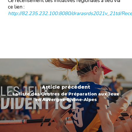
Ce recensement des initiatives régionales a lieu via
ce lien :
http://82.235.232.100:8080/drarasrds2021v_21td/Rec
Article précédent
La liste des Centres de Préparation aux Jeux
en Auvergne-Rhône-Alpes