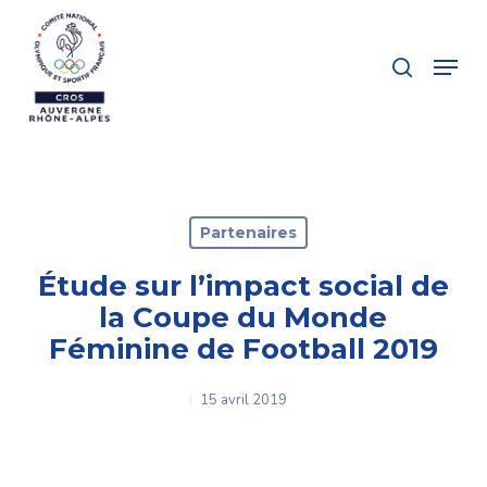
Skip
to
search
Menu
main
Close
content
Menu
Partenaires
Étude sur l’impact social de
la Coupe du Monde
Féminine de Football 2019
15 avril 2019