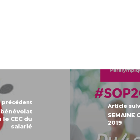
e précédent
Article sui
 bénévolat
SEMAINE 
s le CEC du
2019
salarié