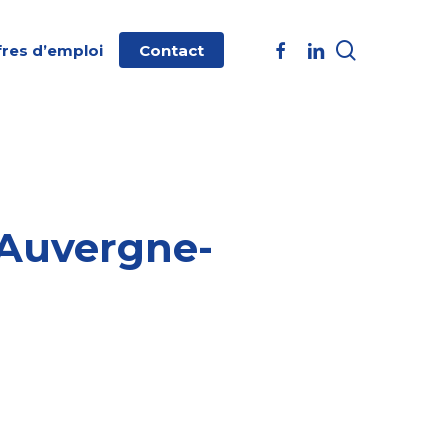
search
facebook
linkedin
fres d’emploi
Contact
Auvergne-