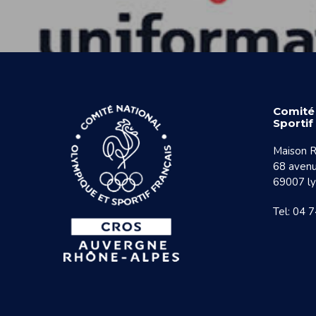
Comité
Sporti
Maison R
68 avenu
69007 l
Tel: 04 