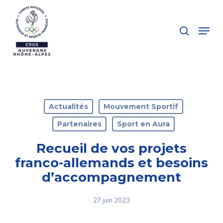
Skip
to
search
Menu
main
Close
content
Menu
Actualités
Mouvement Sportif
Partenaires
Sport en Aura
Recueil de vos projets
franco-allemands et besoins
d’accompagnement
27 juin 2023