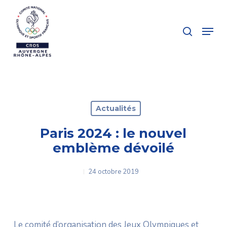
Skip
to
search
Menu
main
Close
content
Menu
Actualités
Paris 2024 : le nouvel
emblème dévoilé
24 octobre 2019
Le comité d’organisation des Jeux Olympiques et