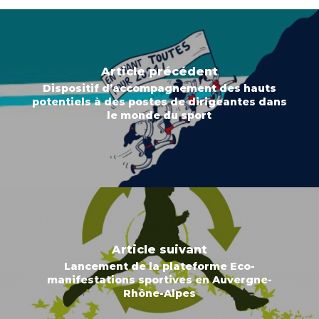
Article précédent
Dispositif d’accompagnement des hauts
potentiels à des postes de dirigeantes dans
le monde du sport
Article suivant
Lancement de la plateforme Eco-
manifestations sportives en Auvergne-
Rhône-Alpes