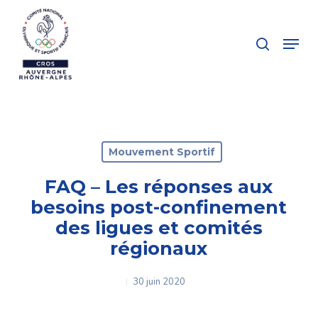
Skip
to
search
Menu
main
Close
content
Menu
Mouvement Sportif
FAQ – Les réponses aux
besoins post-confinement
des ligues et comités
régionaux
30 juin 2020