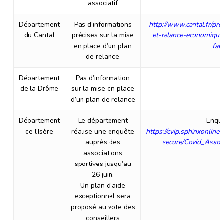
associatif
Département
Pas d’informations
http://www.cantal.fr/pr
du Cantal
précises sur la mise
et-relance-economiqu
en place d’un plan
fa
de relance
Département
Pas d’information
de la Drôme
sur la mise en place
d’un plan de relance
Département
Le département
Enqu
de l’Isère
réalise une enquête
https://cvip.sphinxonlin
auprès des
secure/Covid_Asso
associations
sportives jusqu’au
26 juin.
Un plan d’aide
exceptionnel sera
proposé au vote des
conseillers