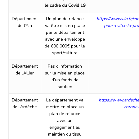
le cadre du Covid 19
Département
Un plan de relance
https://www.ain.fr/co
de l’Ain
va être mis en place
pour-eviter-la-pr
par le département
avec une enveloppe
de 600 000€ pour le
sport/culture
Département
Pas d’information
de l’Allier
sur la mise en place
d’un fonds de
soutien
Département
Le département va
https://www.ardeche
de l’Ardèche
mettre en place un
coronav
plan de relance
avec un
engagement au
maintien du tissu