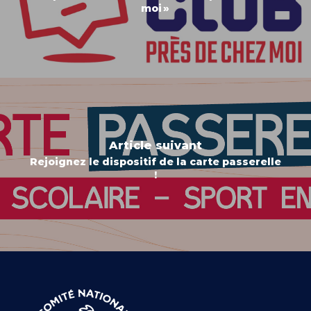
moi »
Article suivant
Rejoignez le dispositif de la carte passerelle
!