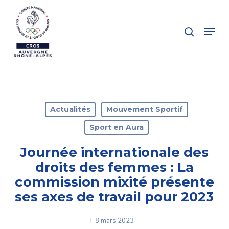
Skip
to
search
Menu
main
Close
content
Menu
Actualités
Mouvement Sportif
Sport en Aura
Journée internationale des
droits des femmes : La
commission mixité présente
ses axes de travail pour 2023
8 mars 2023