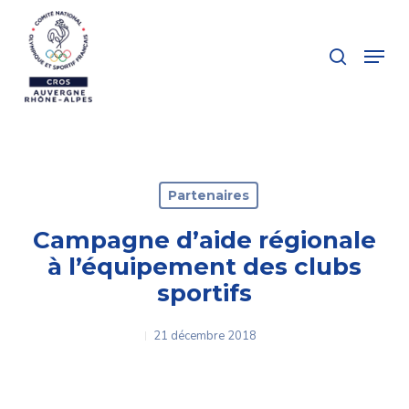
Skip
to
search
Menu
main
Close
content
Menu
Partenaires
Campagne d’aide régionale
à l’équipement des clubs
sportifs
21 décembre 2018