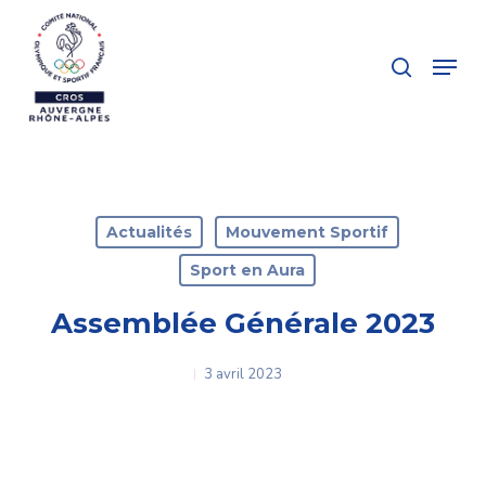
Skip
to
search
Menu
main
Close
content
Menu
Actualités
Mouvement Sportif
Sport en Aura
Assemblée Générale 2023
3 avril 2023