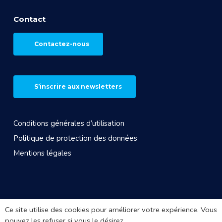
Contact
Contactez-nous
S’inscrire aux newsletters
Conditions générales d’utilisation
Politique de protection des données
Mentions légales
© 2026 CROS Auvergne Rhône-Alpes. Site réalisé par
Ce site utilise des cookies pour améliorer votre expérience. Vous
Arkanite
pouvez les refuser si vous le désirez.