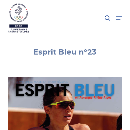
Skip
to
search
Menu
main
Close
content
Menu
Esprit Bleu n°23