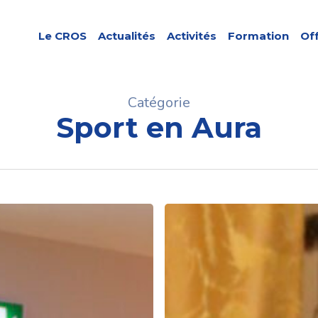
Le CROS
Actualités
Activités
Formation
Of
Catégorie
Sport en Aura
La
présidente
du
Comité
Régional
Olympique
et