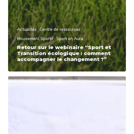
Actualités
Centre de ressources
Mouvement Sportif
Sport en Aura
Retour sur le webinaire “Sport et
Transition écologique : comment
accompagner le changement ?”
Athlétisme
:
la
présidente
du
Comité
Régional
Olympique
et