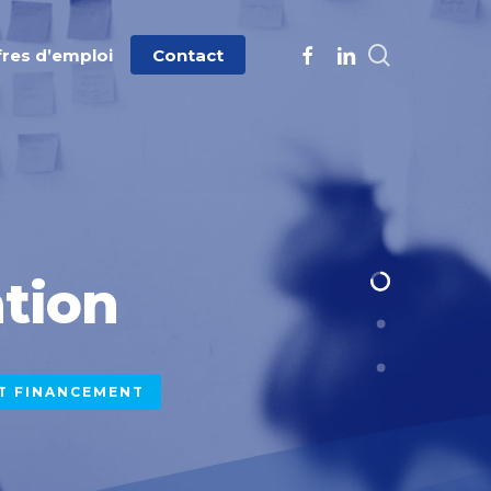
search
facebook
linkedin
fres d’emploi
Contact