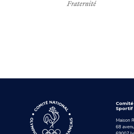
Comité
Sporti
Maison R
68 avenu
69007 l