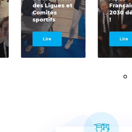
des Ligues et
Françai
Comités
2030 dé
sportifs
!
Lire
Lire