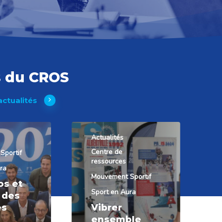
s du CROS
actualités
Actualités
Centre de
Sportif
ressources
ra
Mouvement Sportif
os et
Sport en Aura
e des
es
Vibrer
ensemble