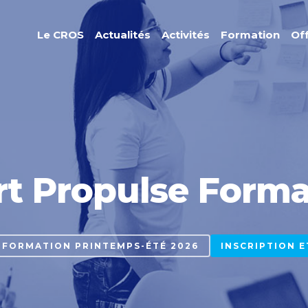
Le CROS
Actualités
Activités
Formation
Of
T
e
r
r
e
d
e
J
e
u
x
2
0