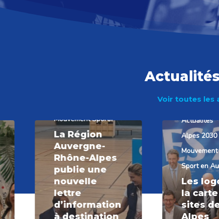
Actualité
Actualités
Voir toutes les 
Alpes 2030
Appuyez sur Entrée pour lancer la recherche
Mouvement Sportif
Actualités
La Région
Alpes 2030
Auvergne-
Mouvement 
Rhône-Alpes
Sport en Au
publie une
nouvelle
Les log
lettre
la cart
d’information
sites d
à destination
Alpes