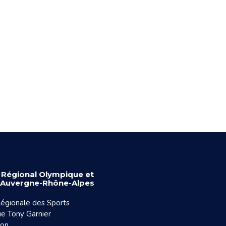
 Régional Olympique et
f Auvergne-Rhône-Alpes
égionale des Sports
e Tony Garnier
yon